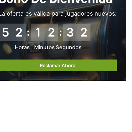
La oferta es válida para jugadores nuevos:
5
2
1
2
3
0
:
:
Horas
Minutos
Segundos
Reclamar Ahora