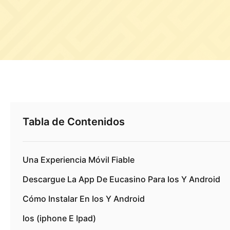
Tabla de Contenidos
Una Experiencia Móvil Fiable
Descargue La App De Eucasino Para Ios Y Android
Cómo Instalar En Ios Y Android
Ios (iphone E Ipad)