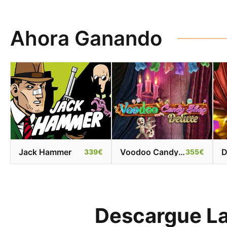
Ahora Ganando
Jack Hammer
Voodoo Candy Shop Deluxe
339€
355€
Descargue La