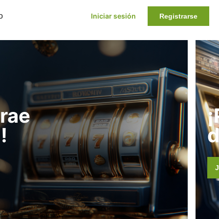
o
Iniciar sesión
Registrarse
trae
¡
!
d
J