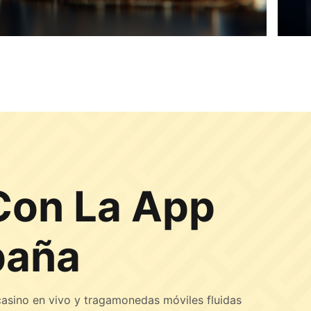
Con La App
paña
asino en vivo y tragamonedas móviles fluidas