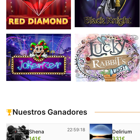
Nuestros Ganadores
22:59:18
Shena
Delirium
141€
331€