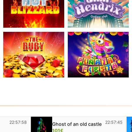
22:57:58
22:57:45
Ghost of an old castle
101€