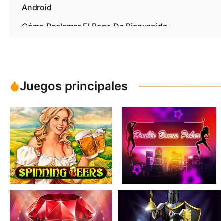
Android
Cómo Reclamar El Bono De Bienvenida
Cómo Funcionan Los Códigos Promocionales En La
Promociones De La App A Largo Plazo
Instrucciones Para Registrarse En La App De Eucasi
Juegos principales
Opciones De Depósito En La App De Eucasino: Tarje
Retiros De La App De Eucasino: ¿Qué Tan Rápidos, F
Qué Tan Rápido Recibe Su Dinero Y Qué Factores Lo
Razones Comunes Por Las Que Un Retiro Podría Tar
Esta Es Una Línea De Tiempo De Pago Típica Por Eta
Límites Mínimos Y Máximos Para Depósitos, Retiros