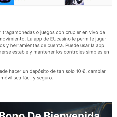
ar tragamonedas o juegos con crupier en vivo de
movimiento. La app de EUcasino le permite jugar
neos y herramientas de cuenta. Puede usar la app
erse estable y mantener los controles simples en
uede hacer un depósito de tan solo 10 €, cambiar
móvil sea fácil y seguro.
Bono De Bienvenida